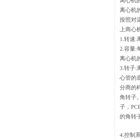
离心机
离心机
按照对
上商心
1.转速:
2.容
离心机
3.转
心管的
分商的
角转子
子，P
的角转
4.控