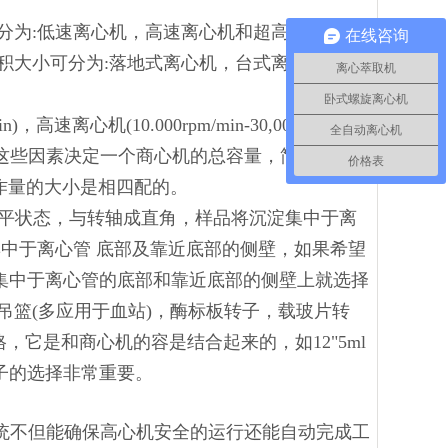
分为:低速离心机，高速离心机和超高速商心机;
在线咨询
积大小可分为:落地式离心机，台式离心机，掌
离心萃取机
卧式螺旋离心机
离心机(10.000rpm/min-30,000rpm/min)
全自动离心机
，这些因素决定一个商心机的总容量，简单的来说
价格表
作量的大小是相四配的。
水平状态，与转轴成直角，样品将沉淀集中于离
集中于离心管 底部及靠近底部的侧壁，如果希望
集中于离心管的底部和靠近底部的侧壁上就选择
吊篮(多应用于血站)，酶标板转子，载玻片转
，它是和商心机的容是结合起来的，如12"5ml
子的选择非常重要。
系统不但能确保高心机安全的运行还能自动完成工