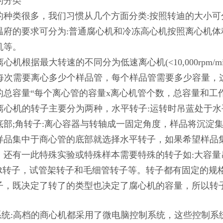
的分类
的种类很多，我们习惯从几个方面分类:按照转迪的大小可
温府的要求可分为:普通腐心机和冷冻高心机按照离心机体
机等。
离心机根据最大转速的不同分为低速离心机(<10,000rpm/min)，高速
量:每次需要离心多少个样品管，每个样品管需要多少容量
的总容量“每个离心管的容量x离心机管个数，总容量和工
子:离心机的转子主要分为两种，水平转子:运转时吊蓝处于
底部;角转子:离心容器与转轴成一固定角度，样品将沉淀
样品集中于商心管的底部就选择水平转子，如果希望样品
。还有一此特殊实验或特殊样本需要特殊的转子如:大容量
CR转子，试管架转子和毛细管转子等。转子都有固定的规格
子，既决定了转了的类型也决定了腐心机的容量，所以转
制系统:高档的商心机都采用了微电脑控制系统，这些控制